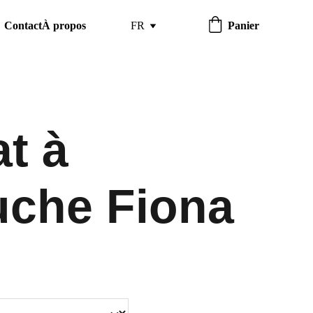
Contact
À propos
FR
Panier
t à
che Fiona