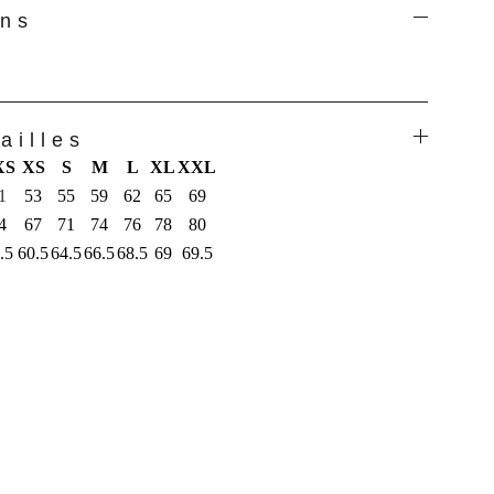
ons
ailles
XS
XS
S
M
L
XL
XXL
1
53
55
59
62
65
69
4
67
71
74
76
78
80
.5
60.5
64.5
66.5
68.5
69
69.5