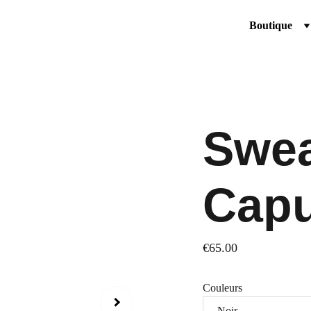
Boutique
Swea
Capu
€65.00
Couleurs