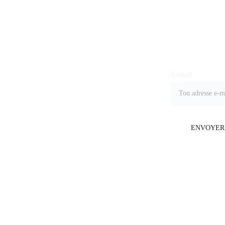
Joindre notre list
E-mail
ENVOYER