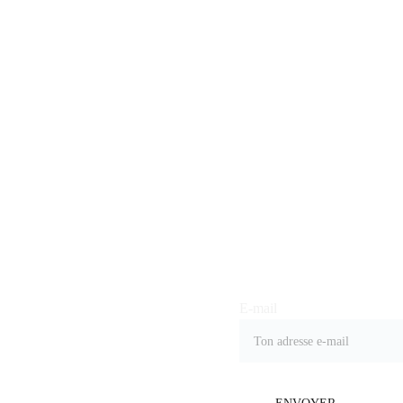
OVERSTA
Joindre notre liste de 
diffusion
TED
info@overstated
E-mail
.fr
CGV
Livraison et 