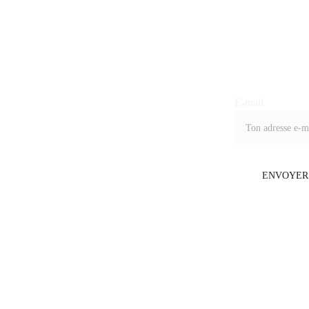
Joindre notre list
E-mail
ENVOYER