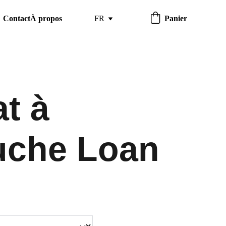
Contact
À propos
FR
Panier
t à
uche Loan