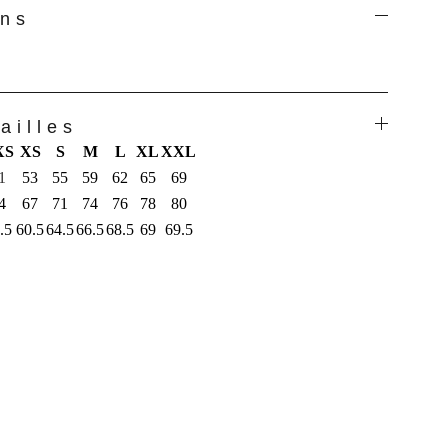
ons
ailles
XS
XS
S
M
L
XL
XXL
1
53
55
59
62
65
69
4
67
71
74
76
78
80
.5
60.5
64.5
66.5
68.5
69
69.5