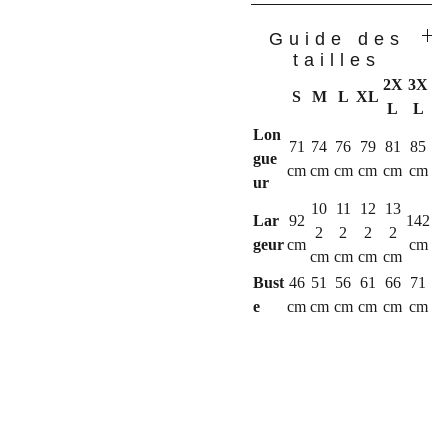
Guide des
tailles
2X
3X
S
M
L
XL
L
L
Lon
71
74
76
79
81
85
gue
cm
cm
cm
cm
cm
cm
ur
10
11
12
13
Lar
92
142
2
2
2
2
geur
cm
cm
cm
cm
cm
cm
Bust
46
51
56
61
66
71
e
cm
cm
cm
cm
cm
cm