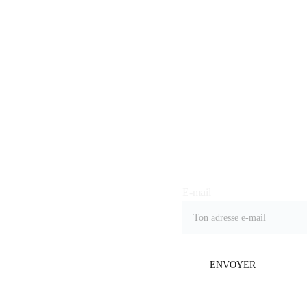
OVERSTA
Joindre notre liste de 
diffusion
TED
info@overstated
E-mail
.fr
CGV
Livraison et 
ENVOYER
retours
Politique de 